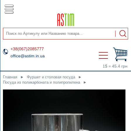
+38(067)2085777
office@astim.in.ua
1$ = 45.4 грн
Главная
►
Фуршет и столовая посуда
►
Посуда из поликарбоната и полипропилена
►