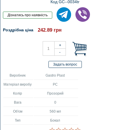
Код GC--0034tr
242.89
грн
Роздрібна ціна
Виробник
Gastro Plast
Матеріал виробу
PC
Колір
Прозорий
Вага
0
Об'єм
560 мл
Тип
Бокал