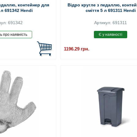
педаллю, контейнер для
Відро кругле з педаллю, конте
 л 691342 Hendi
сміття 5 л 691311 Hendi
кул: 691342
Артикул: 691311
1196.29
грн.