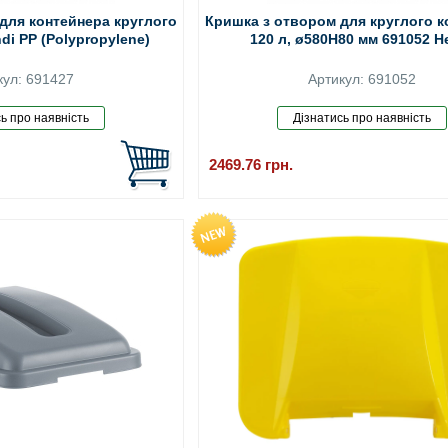
для контейнера круглого
Кришка з отвором для круглого к
di PP (Polypropylene)
120 л, ø580H80 мм 691052 H
кул: 691427
Артикул: 691052
2469.76
грн.