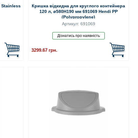
Stainless
Кришка відкидна для круглого контейнера
120 л, ø580H190 мм 691069 Hendi PP
(Polypropylene)
Артикул: 691069
3299.67
грн.