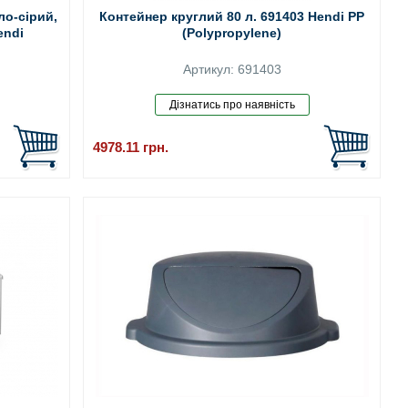
ло-сірий,
Контейнер круглий 80 л. 691403 Hendi PP
endi
(Polypropylene)
Артикул: 691403
4978.11
грн.