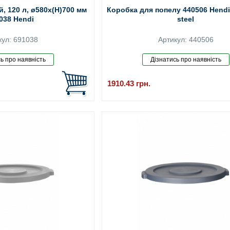
, 120 л, ø580x(H)700 мм
Коробка для попелу 440506 Hendi 
038 Hendi
steel
кул: 691038
Артикул: 440506
1910.43
грн.