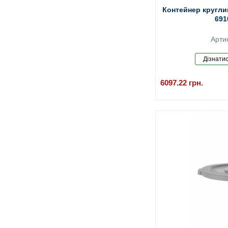
Контейнер круглий
691
Арти
6097.22
грн.