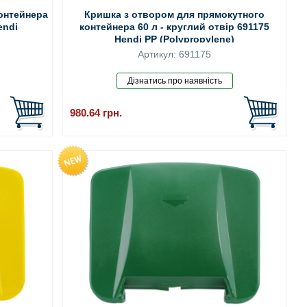
онтейнера
Кришка з отвором для прямокутного
endi
контейнера 60 л - круглий отвір 691175
Hendi PP (Polypropylene)
Артикул: 691175
980.64
грн.