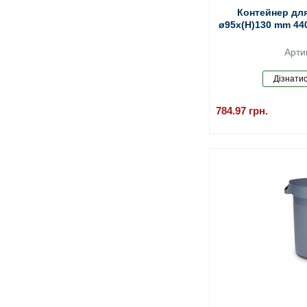
Контейнер для
ø95x(H)130 mm 440
Арти
784.97
грн.