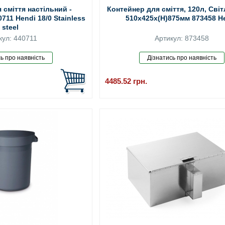
 сміття настільний -
Контейнер для сміття, 120л, Світ
711 Hendi 18/0 Stainless
510x425x(H)875мм 873458 H
steel
кул: 440711
Артикул: 873458
4485.52
грн.