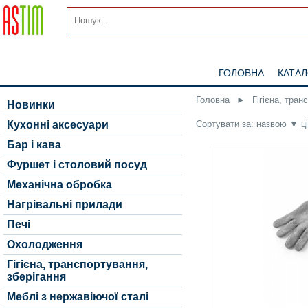
ГОЛОВНА
КАТА
Головна
►
Гігієна, тран
Новинки
Сортувати за:
назвою
▼
ц
Кухонні аксесуари
Бар і кава
Фуршет і столовий посуд
Механічна обробка
Нагрівальні прилади
Печі
Охолодження
Гігієна, транспортування,
зберігання
Меблі з нержавіючої сталі