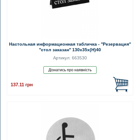
Настольная информационная табличка - ''Резервация''
''стол закaзан'' 130x35x(H)40
Артикул: 663530
137.11
грн