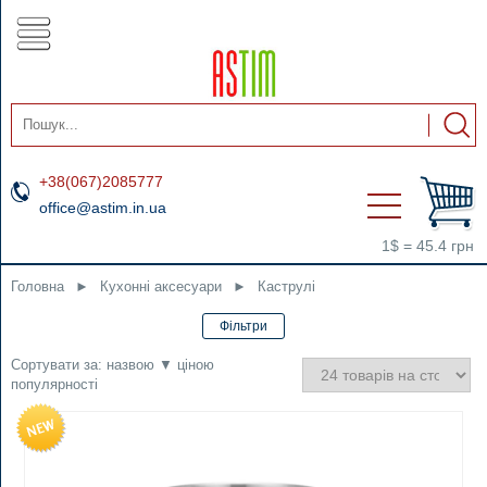
+38(067)2085777
office@astim.in.ua
1$ = 45.4 грн
Головна
►
Кухонні аксесуари
►
Каструлі
Сортувати за:
назвою
▼
ціною
популярності