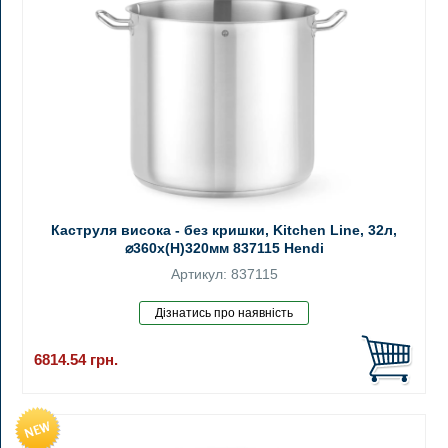
Каструля висока - без кришки, Kitchen Line, 32л,
⌀360x(H)320мм 837115 Hendi
Артикул: 837115
6814.54
грн.