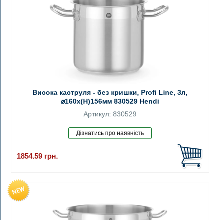
Висока каструля - без кришки, Profi Line, 3л,
⌀160x(H)156мм 830529 Hendi
Артикул: 830529
1854.59
грн.