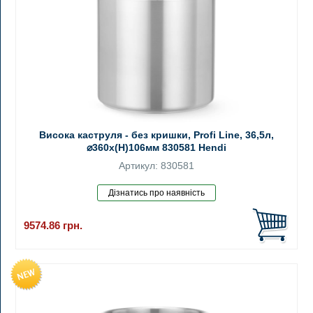
Висока каструля - без кришки, Profi Line, 36,5л,
⌀360x(H)106мм 830581 Hendi
Артикул: 830581
9574.86
грн.