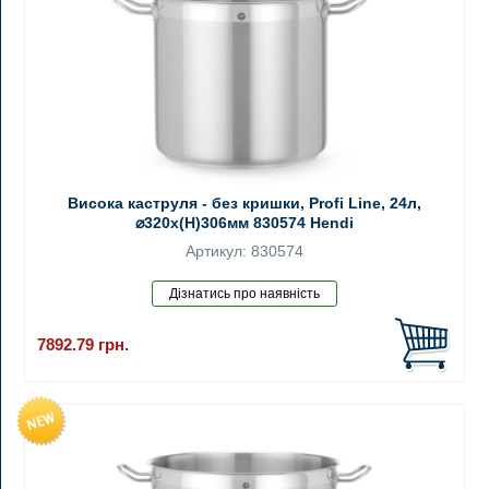
Висока каструля - без кришки, Profi Line, 24л,
⌀320x(H)306мм 830574 Hendi
Артикул: 830574
7892.79
грн.