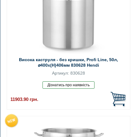
Висока каструля - без кришки, Profi Line, 50л,
⌀400x(H)406мм 830628 Hendi
Артикул: 830628
11903.90
грн.