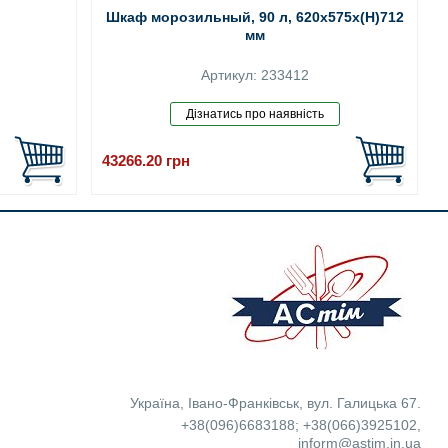
Шкаф морозильный, 90 л, 620x575x(H)712
мм
Артикул: 233412
43266.20
грн
Україна
,
Івано-Франківськ
,
вул. Галицька 67.
+38(096)6683188
;
+38(066)3925102
,
inform@astim.in.ua