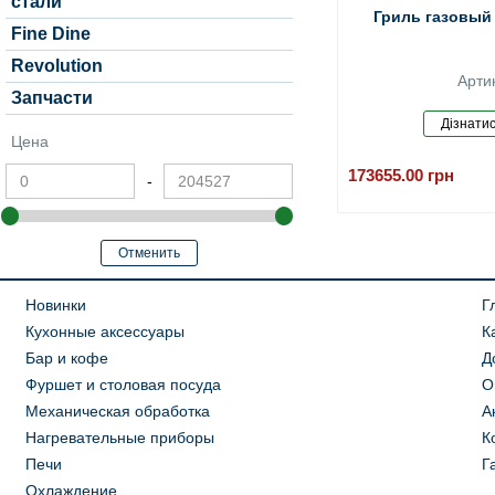
стали
Гриль газовый н
Fine Dine
Revolution
Арти
Запчасти
Цена
173655.00
грн
-
Новинки
Г
Кухонные аксессуары
К
Бар и кофе
Д
Фуршет и столовая посуда
О
Механическая обработка
А
Нагревательные приборы
К
Печи
Г
Охлаждение