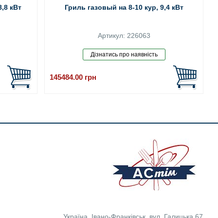
8,8 кВт
Гриль газовый на 8-10 кур, 9,4 кВт
Артикул: 226063
145484.00
грн
Україна
,
Івано-Франківськ
,
вул. Галицька 67.