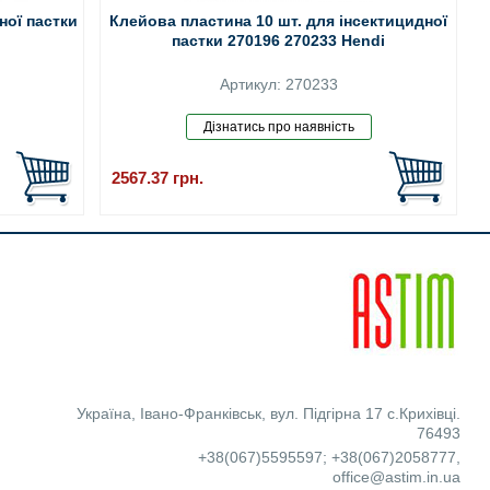
ної пастки
Клейова пластина 10 шт. для інсектицидної
пастки 270196 270233 Hendi
Артикул: 270233
2567.37
грн.
Україна
,
Івано-Франківськ
,
вул. Підгірна 17 с.Крихівці.
76493
+38(067)5595597
;
+38(067)2058777
,
office@astim.in.ua