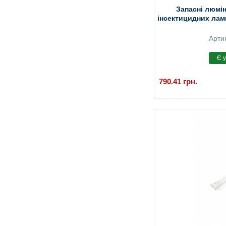
Запасні люмі
інсектицидних ламп
Арти
790.41
грн.