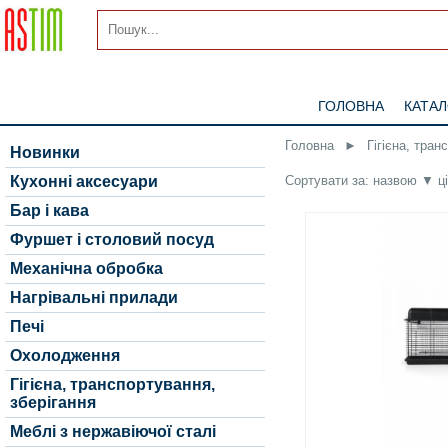
ГОЛОВНА
КАТА
Головна
►
Гігієна, тран
Новинки
Сортувати за:
назвою
▼
ц
Кухонні аксесуари
Бар і кава
Фуршет і столовий посуд
Механічна обробка
Нагрівальні прилади
Печі
Охолодження
Гігієна, транспортування,
зберігання
Меблі з нержавіючої сталі