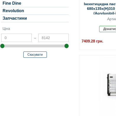
Fine Dine
Інсектицидна паст
680x135x(H)310
Revolution
(Acrylonitri
Запчастини
Арти
Ціна
-
7409.28
грн.