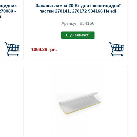
тицидних
Запасна лампа 20 Вт для інсектицидної
270080 -
пастки 270141, 270172 934166 Hendi
i
Артикул: 934166
1068.26
грн.