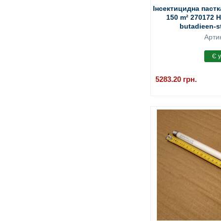
Інсектицидна пастк
150 m² 270172 He
butadieen-s
Арти
5283.20
грн.