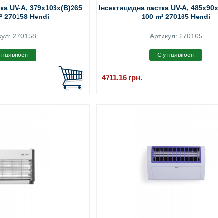
ка UV-A, 379x103x(В)265
Інсектицидна пастка UV-A, 485x90x
² 270158 Hendi
100 m² 270165 Hendi
кул: 270158
Артикул: 270165
4711.16
грн.