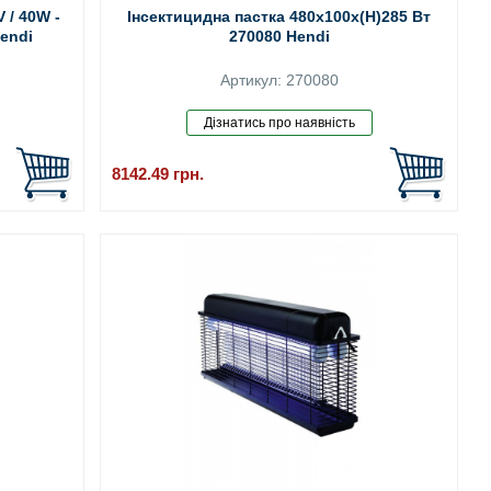
 / 40W -
Інсектицидна пастка 480x100x(H)285 Вт
endi
270080 Hendi
Артикул: 270080
8142.49
грн.