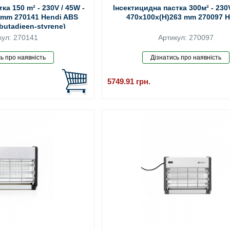
ка 150 m² - 230V / 45W -
Інсектицидна пастка 300м² - 230V
 mm 270141 Hendi ABS
470x100x(H)263 mm 270097 H
l-butadieen-styrene)
кул: 270141
Артикул: 270097
5749.91
грн.