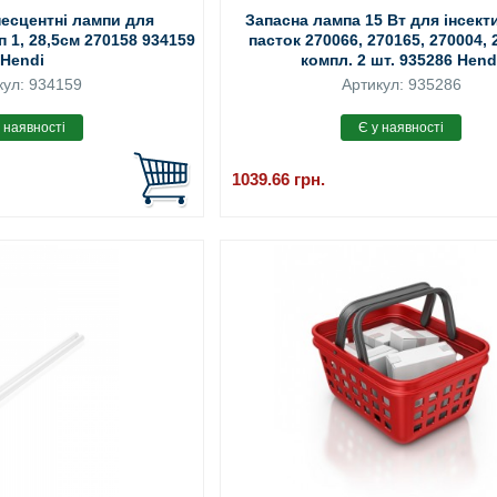
несцентні лампи для
Запасна лампа 15 Вт для інсек
 1, 28,5см 270158 934159
пасток 270066, 270165, 270004, 
Hendi
компл. 2 шт. 935286 Hend
кул: 934159
Артикул: 935286
1039.66
грн.