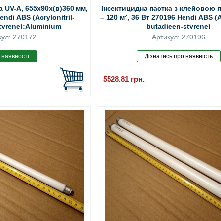
а UV-A, 655x90x(в)360 мм,
Інсектицидна пастка з клейовою 
ndi ABS (Acrylonitril-
– 120 м², 36 Вт 270196 Hendi ABS (Ac
tyrene);Aluminium
butadieen-styrene)
кул: 270172
Артикул: 270196
5528.81
грн.