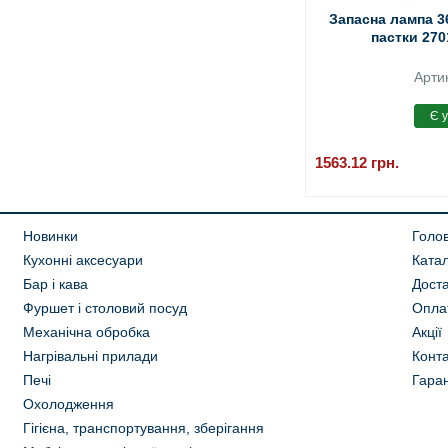
Запасна лампа 3
пастки 270
Арти
1563.12
грн.
Новинки
Голо
Кухонні аксесуари
Ката
Бар і кава
Дост
Фуршет і столовий посуд
Опла
Механічна обробка
Акції
Нагрівальні прилади
Конта
Печі
Гаран
Охолодження
Гігієна, транспортування, зберігання