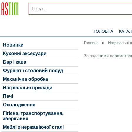
ГОЛОВНА
КАТА
Головна
►
Нагрівальні 
Новинки
Кухонні аксесуари
За заданими параметрам
Бар і кава
Фуршет і столовий посуд
Механічна обробка
Нагрівальні прилади
Печі
Охолодження
Гігієна, транспортування,
зберігання
Меблі з нержавіючої сталі