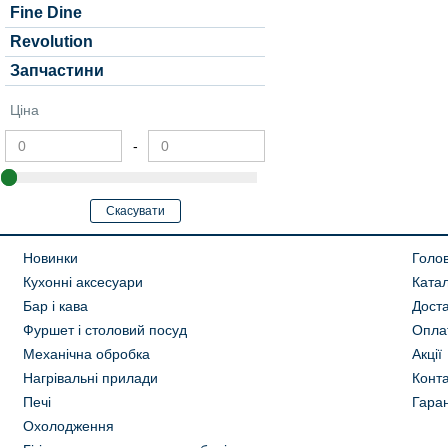
Fine Dine
Revolution
Запчастини
Ціна
-
Новинки
Голо
Кухонні аксесуари
Ката
Бар і кава
Дост
Фуршет і столовий посуд
Опла
Механічна обробка
Акції
Нагрівальні прилади
Конта
Печі
Гаран
Охолодження