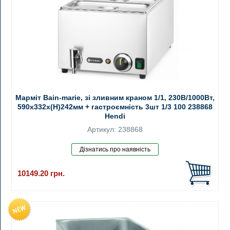
Марміт Bain-marie, зі зливним краном 1/1, 230В/1000Вт,
590x332x(H)242мм + гастроємність 3шт 1/3 100 238868
Hendi
Артикул: 238868
10149.20
грн.