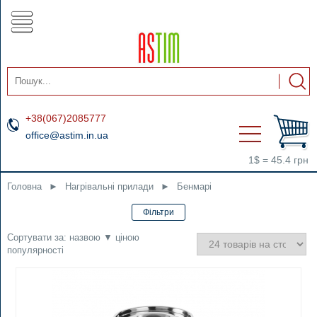
+38(067)2085777
office@astim.in.ua
1$ = 45.4 грн
Головна
►
Нагрівальні прилади
►
Бенмарі
Сортувати за:
назвою
▼
ціною
популярності