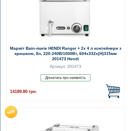
Марміт Bain-marie HENDI Ranger + 2x 4 л контейнери з
кришкою, 8л, 220-240В/1000Вт, 604x332x(H)315мм
201473 Hendi
Артикул: 201473
14189.80
грн.