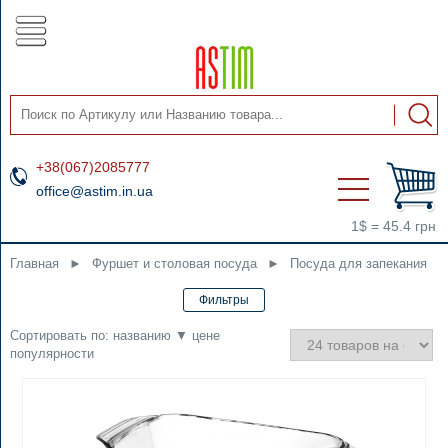
+38(067)2085777
office@astim.in.ua
1$ = 45.4 грн
Главная
►
Фуршет и столовая посуда
►
Посуда для запекания
Сортировать по:
названию
▼
цене
популярности