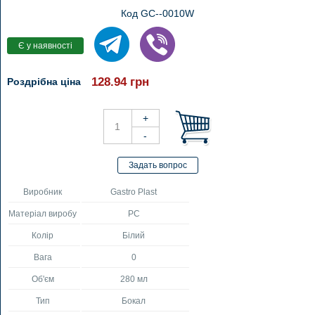
Код GC--0010W
128.94
грн
Роздрібна ціна
Виробник
Gastro Plast
Матеріал виробу
PC
Колір
Білий
Вага
0
Об'єм
280 мл
Тип
Бокал