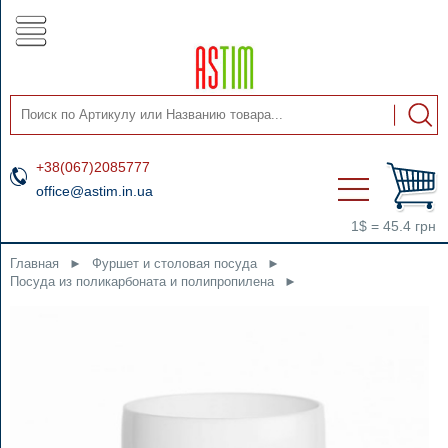
+38(067)2085777
office@astim.in.ua
1$ = 45.4 грн
Главная
►
Фуршет и столовая посуда
►
Посуда из поликарбоната и полипропилена
►