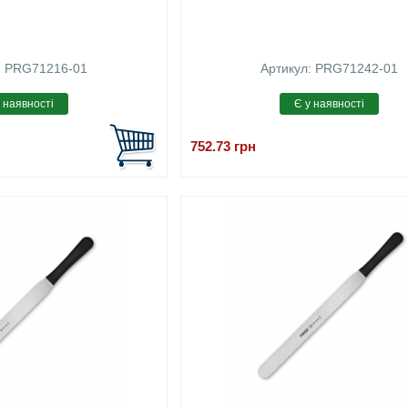
: PRG71216-01
Артикул: PRG71242-01
752.73
грн