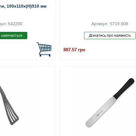
ine, 100x110x(H)510 мм
кул: 542200
Артикул: S719.008
887.57
грн