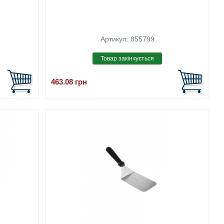
Артикул: 855799
463.08
грн