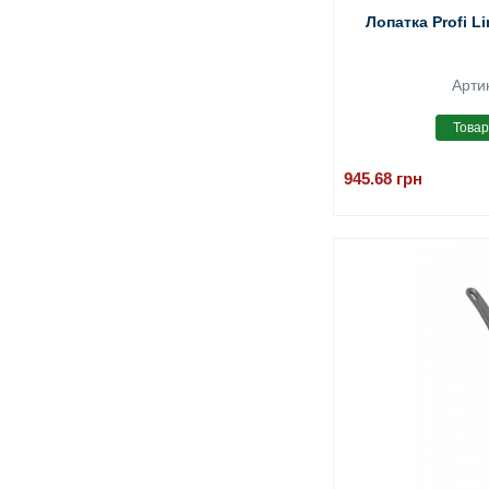
Лопатка Profi L
Арти
945.68
грн