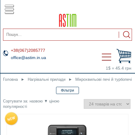
+38(067)2085777
office@astim.in.ua
1$ = 45.4 грн
Головна
►
Нагрівальні прилади
►
Мікрохвильові печі й турбопечі
Сортувати за:
назвою
▼
ціною
популярності