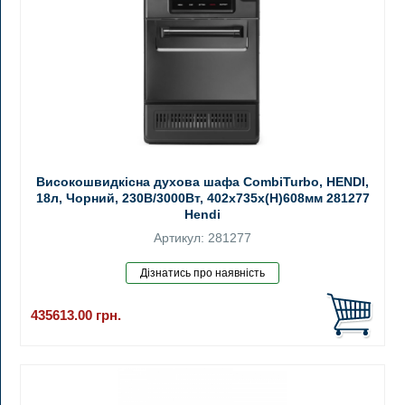
Високошвидкісна духова шафа CombiTurbo, HENDI,
18л, Чорний, 230В/3000Вт, 402x735x(H)608мм 281277
Hendi
Артикул: 281277
435613.00
грн.