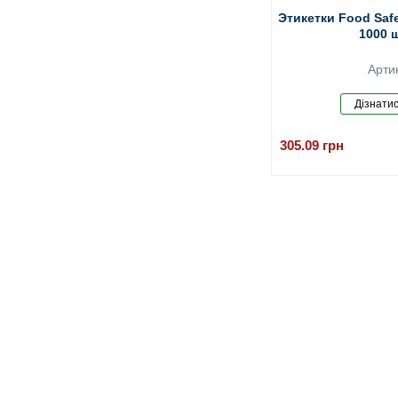
Этикетки Food Saf
1000 ш
Арти
305.09
грн