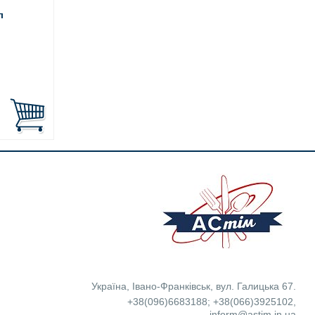
л
Україна
,
Івано-Франківськ
,
вул. Галицька 67.
+38(096)6683188
;
+38(066)3925102
,
inform@astim.in.ua