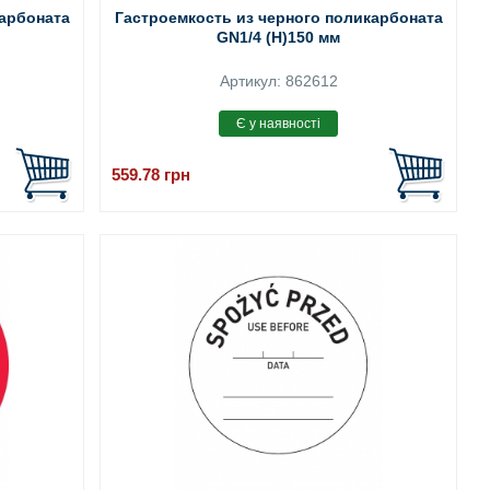
карбоната
Гастроемкость из черного поликарбоната
GN1/4 (H)150 мм
Артикул: 862612
559.78
грн