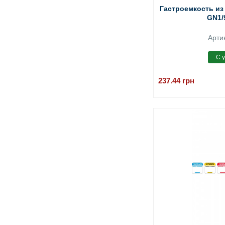
Гастроемкость из
GN1/
Арти
237.44
грн