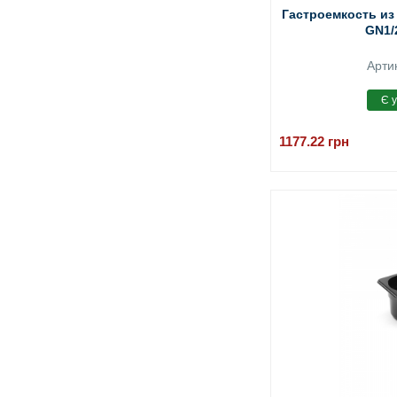
Гастроемкость из
GN1/
Арти
1177.22
грн