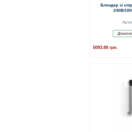
Блендер зі сп
240В/100
Арти
5093.88
грн.