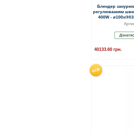
Блендер занурюва
регулюванням швидко
400W - ø100x(H)
(Polyamide/Ny
Арти
40133.60
грн.