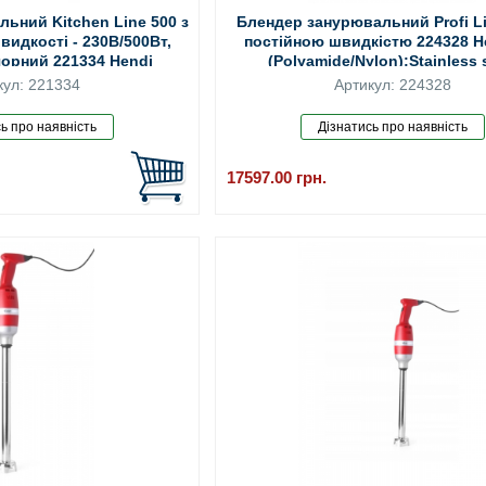
ьний Kitchen Line 500 з
Блендер занурювальний Profi Li
идкості - 230В/500Вт,
постійною швидкістю 224328 H
чорний 221334 Hendi
(Polyamide/Nylon);Stainless 
кул: 221334
Артикул: 224328
17597.00
грн.