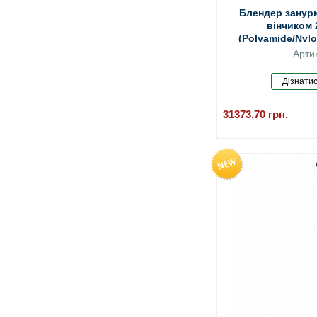
Блендер занур
вінчиком 
(Polyamide/Nylon
Арти
31373.70
грн.