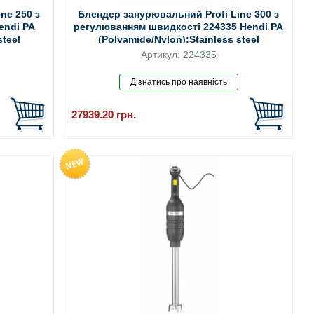
ne 250 з
Блендер занурювальний Profi Line 300 з
endi PA
регулюванням швидкості 224335 Hendi PA
steel
(Polyamide/Nylon);Stainless steel
Артикул: 224335
27939.20
грн.