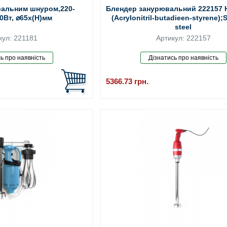
іральним шнуром,220-
Блендер занурювальний 222157 
0Вт, ⌀65x(H)мм
(Acrylonitril-butadieen-styrene);
steel
кул: 221181
Артикул: 222157
5366.73
грн.