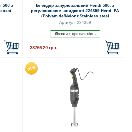
 500 з
Блендер занурювальний Hendi 500, з
сокої
регулюванням швидкості 224359 Hendi PA
i
(Polyamide/Nylon);Stainless steel
Артикул: 224359
33766.20
грн.