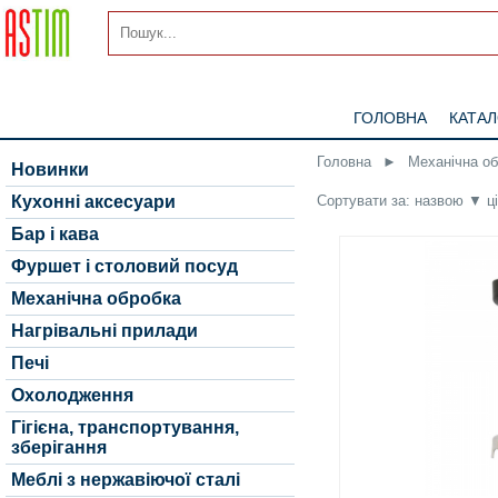
ГОЛОВНА
КАТА
Головна
►
Механічна о
Новинки
Сортувати за:
назвою
▼
ц
Кухонні аксесуари
Бар і кава
Фуршет і столовий посуд
Механічна обробка
Нагрівальні прилади
Печі
Охолодження
Гігієна, транспортування,
зберігання
Меблі з нержавіючої сталі