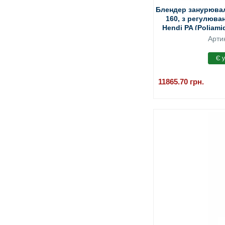
Блендер занурювал
160, з регулюва
Hendi PA (Poliami
Арти
11865.70
грн.