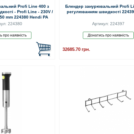
льний Profi Line 400 з
Блендер занурювальний Profi Li
сті - Profi Line - 230V /
регулюванням швидкості 22439
350 mm 224380 Hendi PA
lon);Stainless steel
кул: 224380
Артикул: 224397
32685.70
грн.