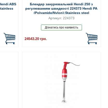
Hendi ABS
Блендер занурювальний Hendi 250 з
Stainless
регулюванням швидкості 224373 Hendi PA
(Polyamide/Nylon);Stainless steel
Артикул: 224373
24543.20
грн.