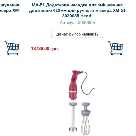
мішування
MA-51 Додаткова насадка для змішування
ксера XM-
довжиною 419мм для ручного міксера XM-51
3030685 Hendi
Артикул: 3030685
13738.00
грн.