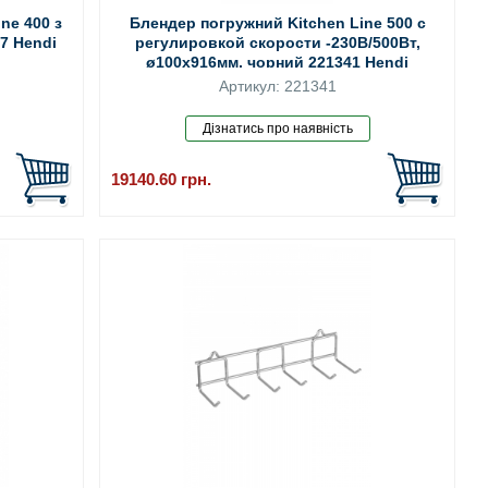
ne 400 з
Блендер погружний Kitchen Line 500 с
7 Hendi
регулировкой скорости -230В/500Вт,
ø100x916мм, чорний 221341 Hendi
Артикул: 221341
19140.60
грн.