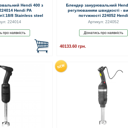
ювальний Hendi 400 з
Блендер занурювальний Hendi
224014 Hendi PA
регулюванням швидкості - ви
);18/8 Stainless steel
потужності 224052 Hend
кул: 224014
Артикул: 224052
40133.60
грн.