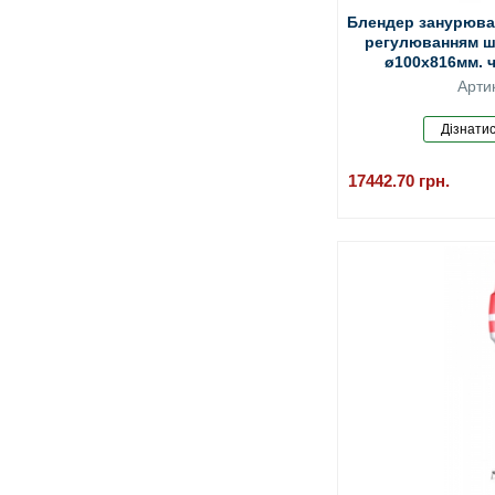
Блендер занурювал
регулюванням шв
ø100x816мм, 
Арти
17442.70
грн.