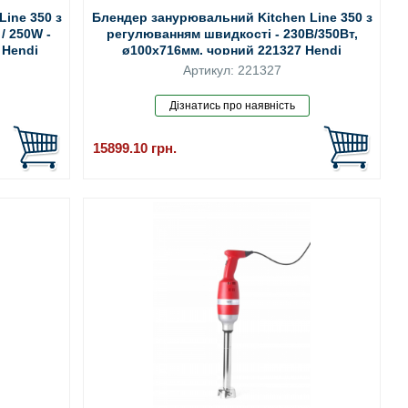
ine 350 з
Блендер занурювальний Kitchen Line 350 з
/ 250W -
регулюванням швидкості - 230В/350Вт,
 Hendi
ø100x716мм, чорний 221327 Hendi
Артикул: 221327
15899.10
грн.