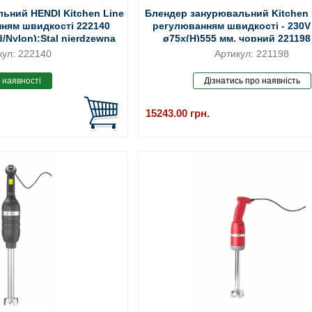
ьний HENDI Kitchen Line
Блендер занурювальний Kitchen L
нням швидкості 222140
регулюванням швидкості - 230V 
d/Nylon);Stal nierdzewna
ø75x(H)555 мм, чорний 221198
кул: 222140
Артикул: 221198
15243.00
грн.