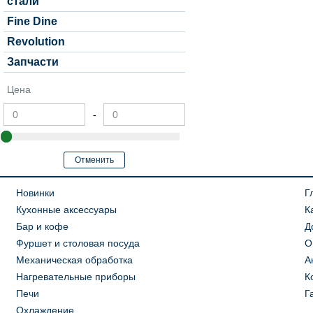
стали
Fine Dine
Revolution
Запчасти
Цена
-
Новинки
Г
Кухонные аксессуары
К
Бар и кофе
Д
Фуршет и столовая посуда
О
Механическая обработка
А
Нагревательные приборы
К
Печи
Г
Охлаждение