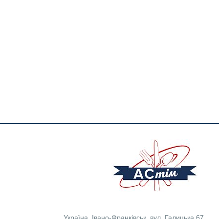
Україна
,
Івано-Франківськ
,
вул. Галицька 67.