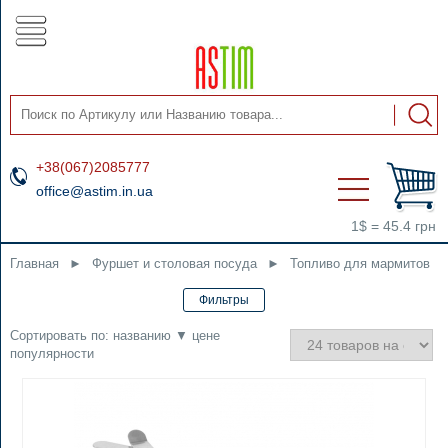
+38(067)2085777
office@astim.in.ua
1$ = 45.4 грн
Главная
►
Фуршет и столовая посуда
►
Топливо для мармитов
Сортировать по:
названию
▼
цене
популярности