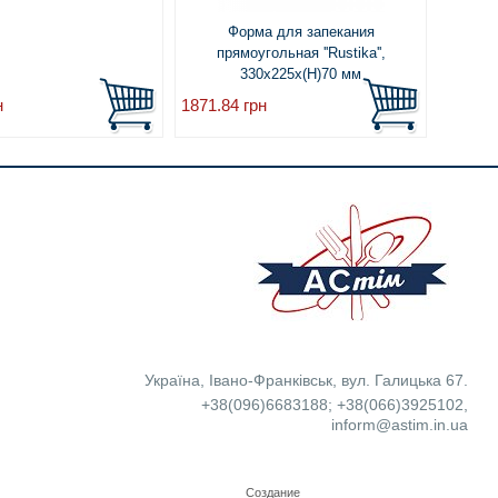
Форма для запекания
Гастрое
прямоугольная ''Rustika'',
330x225x(H)70 мм
н
1871.84
грн
2161.0
Україна
,
Івано-Франківськ
,
вул. Галицька 67.
+38(096)6683188
;
+38(066)3925102
,
inform@astim.in.ua
Создание