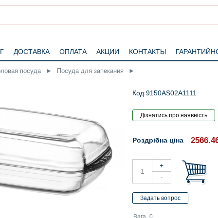
Г
ДОСТАВКА
ОПЛАТА
АКЦИИ
КОНТАКТЫ
ГАРАНТИЙН
оловая посуда
►
Посуда для запекания
►
Код 9150AS02A1111
2566.4
Роздрібна ціна
Вага
0