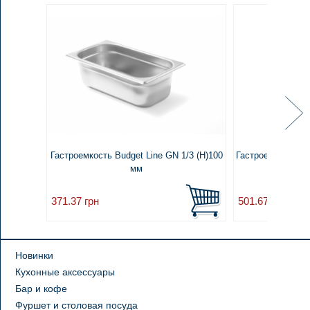
Гастроемкость Budget Line GN 1/3 (H)100
Гастроемкость H
мм
GN 1/
371.37
грн
501.67
грн
Новинки
Кухонные аксессуары
Бар и кофе
Фуршет и столовая посуда