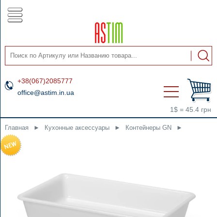
+38(067)2085777
office@astim.in.ua
1$ = 45.4 грн
Главная
►
Кухонные аксессуары
►
Контейнеры GN
►