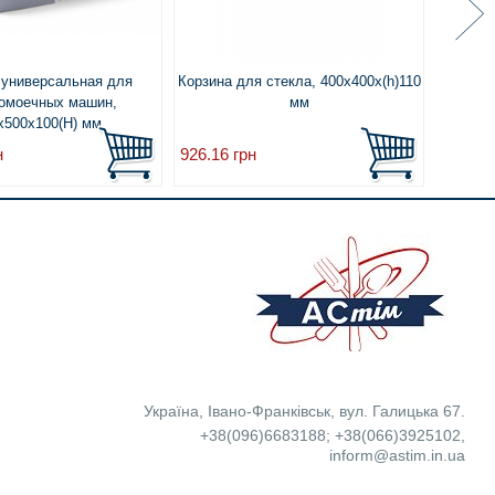
 универсальная для
Корзина для стекла, 400x400x(h)110
Корзина
омоечных машин,
мм
x500x100(H) мм
н
926.16
грн
926.16
Україна
,
Івано-Франківськ
,
вул. Галицька 67.
+38(096)6683188
;
+38(066)3925102
,
inform@astim.in.ua