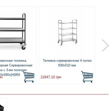
овочная тележка,
Тележка сервировочная 4 полки
Т
ерная Сервировочная
830x510 мм
двух
ка с 3-мя полками
0x590x(H)950
рн
11847.10
грн
17944.