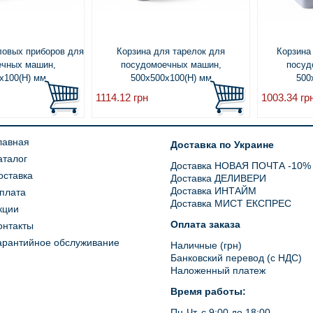
ловых приборов для
Корзина для тарелок для
Корзина
ечных машин,
посудомоечных машин,
посуд
x100(H) мм
500x500x100(H) мм
500
1114.12
грн
1003.34
гр
лавная
Доставка по Украине
аталог
Доставка НОВАЯ ПОЧТА -10%
оставка
Доставка ДЕЛИВЕРИ
Доставка ИНТАЙМ
плата
Доставка МИСТ ЕКСПРЕС
кции
Оплата заказа
онтакты
арантийное обслуживание
Наличные (грн)
Банковский перевод (с НДС)
Наложенный платеж
Время работы:
Пн-Чт, с 9:00 до 18:00