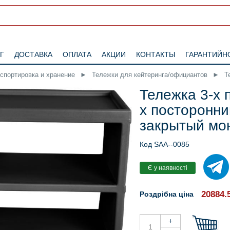
Г
ДОСТАВКА
ОПЛАТА
АКЦИИ
КОНТАКТЫ
ГАРАНТИЙН
нспортировка и хранение
►
Тележки для кейтеринга/официантов
►
Т
Тележка 3-х 
х посторонни
закрытый мо
Код SAA--0085
20884.
Роздрібна ціна