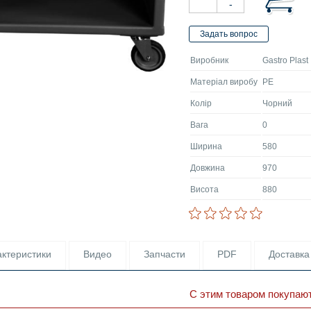
Виробник
Gastro Plast
Матеріал виробу
PE
Колір
Чорний
Вага
0
Ширина
580
Довжина
970
Висота
880
ктеристики
Видео
Запчасти
PDF
Доставка
С этим товаром покупаю