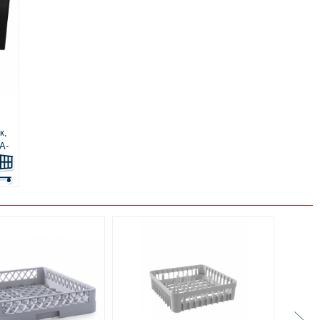
к,
A-