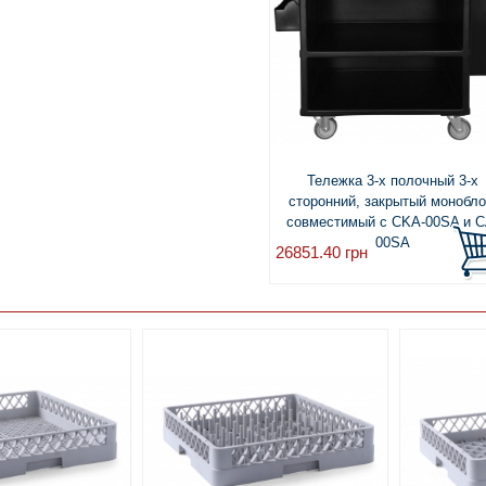
Тележка 3-х полочный 3-х
сторонний, закрытый монобло
совместимый с CKA-00SA и C
00SA
26851.40
грн