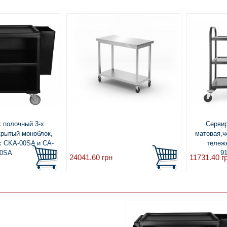
х полочный 3-х
Сервир
крытый моноблок,
матовая,ч
с CKA-00SA и CA-
тележ
0SA
91
24041.60
грн
11731.40
г