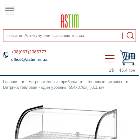
+38(067)2085777
office@astim.in.ua
1$ = 45.4 грн
Главная
►
Нагревательные приборы
►
Тепловые витрины
►
Витрина тепловая - один уровень, 554x376x(H)311 мм