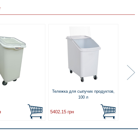
т
Тележка для сыпучих продуктов,
100 л
н
5402.15
грн
4412.8