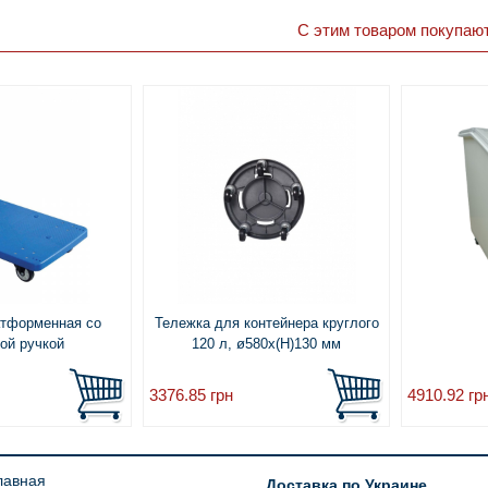
С этим товаром покупаю
атформенная со
Тележка для контейнера круглого
ой ручкой
120 л, ø580x(H)130 мм
3376.85
грн
4910.92
гр
лавная
Доставка по Украине