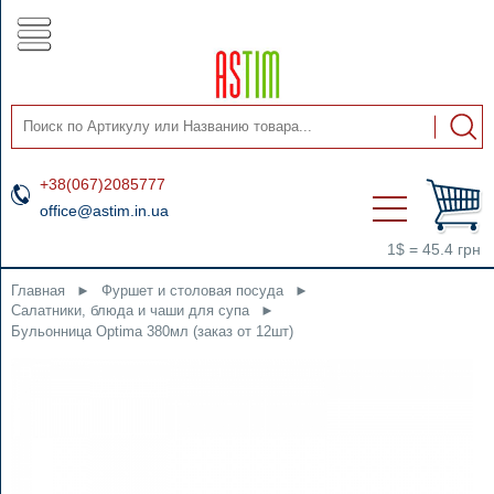
+38(067)2085777
office@astim.in.ua
1$ = 45.4 грн
Главная
►
Фуршет и столовая посуда
►
Салатники, блюда и чаши для супа
►
Бульонница Optima 380мл (заказ от 12шт)