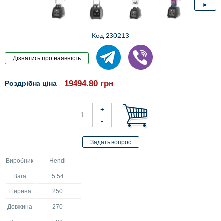
Код 230213
19494.80
грн
Роздрібна ціна
Виробник
Hendi
Вага
5.54
Ширина
250
Довжина
270