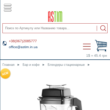
+38(067)2085777
office@astim.in.ua
1$ = 45.4 грн
Главная
►
Бар и кофе
►
Блендеры стационарные
►