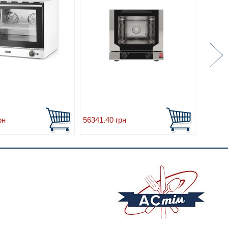
рн
56341.40
грн
48305.