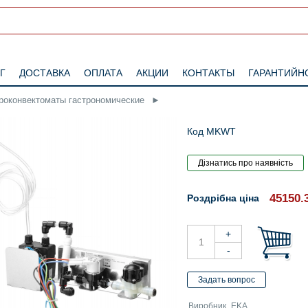
Г
ДОСТАВКА
ОПЛАТА
АКЦИИ
КОНТАКТЫ
ГАРАНТИЙН
роконвектоматы гастрономические
►
Код MKWT
45150.
Роздрібна ціна
Виробник
EKA