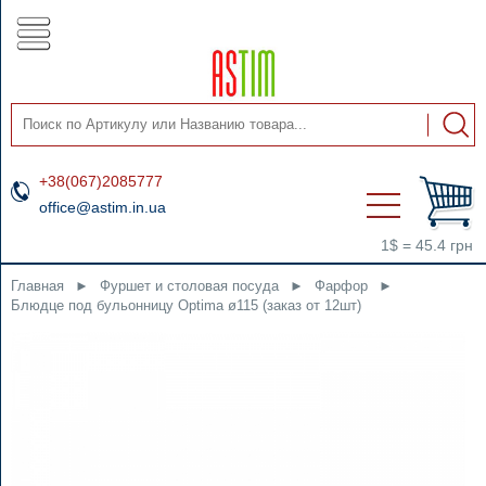
+38(067)2085777
office@astim.in.ua
1$ = 45.4 грн
Главная
►
Фуршет и столовая посуда
►
Фарфор
►
Блюдце под бульонницу Optima ø115 (заказ от 12шт)