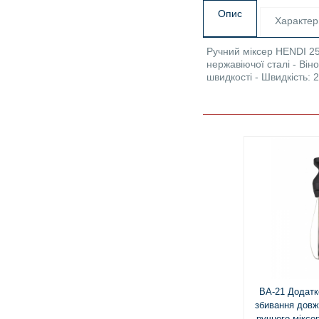
Опис
Характер
Ручний міксер HENDI 25
нержавіючої сталі - Він
швидкості - Швидкість: 
ВА-21 Додатк
збивання дов
ручного міксе