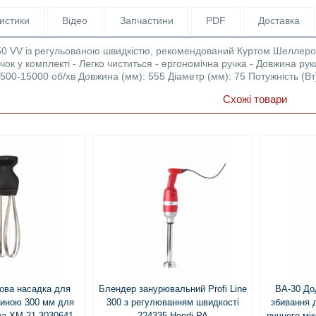
истики
Відео
Запчастини
PDF
Доставка
0 VV із регульованою швидкістю, рекомендований Куртом Шеллером.
очок у комплекті - Легко чиститься - ергономічна ручка - Довжина ру
2500-15000 об/хв Довжина (мм): 555 Діаметр (мм): 75 Потужність (Вт):
Схожі товари
ова насадка для
Блендер занурювальний Profi Line
ВА-30 До
жиною 300 мм для
300 з регулюванням швидкості
збивання 
ра ХМ-21 3030641
224335 Hendi PA
ручного мі