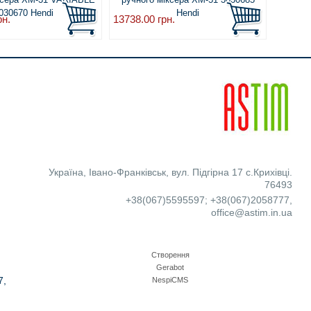
030670 Hendi
Hendi
рн.
13738.00
грн.
18484.
Україна
,
Івано-Франківськ
,
вул. Підгірна 17 с.Крихівці.
76493
+38(067)5595597
;
+38(067)2058777
,
office@astim.in.ua
Створення
Gerabot
7,
NespiCMS