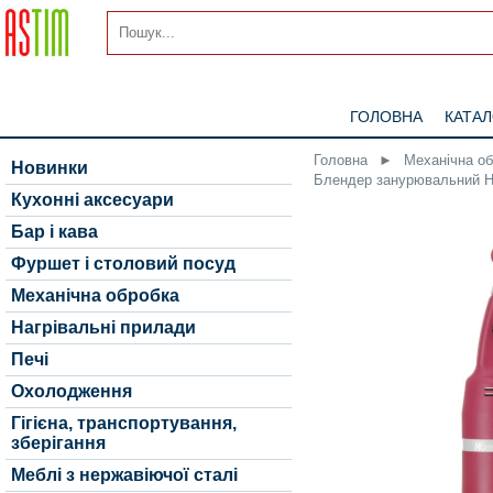
ГОЛОВНА
КАТА
Головна
►
Механічна о
Новинки
Блендер занурювальний Hen
Кухонні аксесуари
Бар і кава
Фуршет і столовий посуд
Механічна обробка
Нагрівальні прилади
Печі
Охолодження
Гігієна, транспортування,
зберігання
Меблі з нержавіючої сталі