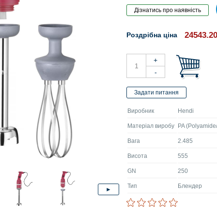
24543.2
Роздрібна ціна
Виробник
Hendi
Матеріал виробу
PA (Polyamide
Вага
2.485
Висота
555
GN
250
Тип
Блендер