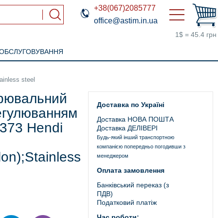
+38(067)2085777
office@astim.in.ua
1$ = 45.4 грн
 ОБСЛУГОВУВАННЯ
inless steel
рювальний
Доставка по Україні
регулюванням
Доставка НОВА ПОШТА
373 Hendi
Доставка ДЕЛІВЕРІ
Будь-який інший транспортною
компанією попередньо погодивши з
on);Stainless
менеджером
Оплата замовлення
Банківський переказ (з
ПДВ)
Податковий платіж
Час роботи: