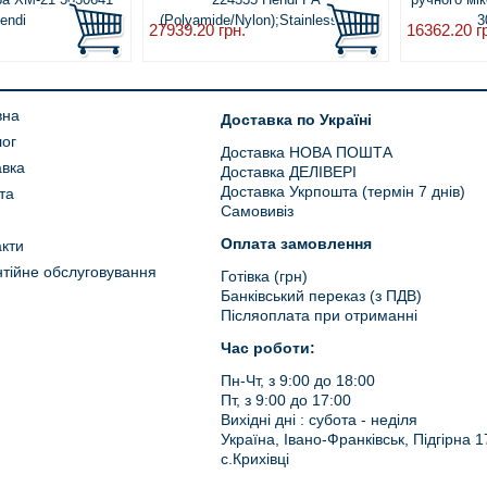
endi
(Polyamide/Nylon);Stainless steel
3
27939.20
грн.
16362.20
г
вна
Доставка по Україні
лог
Доставка НОВА ПОШТА
авка
Доставка ДЕЛІВЕРІ
Доставка Укрпошта (термін 7 днів)
та
Самовивіз
Оплата замовлення
кти
тійне обслуговування
Готівка (грн)
Банківський переказ (з ПДВ)
Післяоплата при отриманні
Час роботи:
Пн-Чт, з 9:00 до 18:00
Пт, з 9:00 до 17:00
Вихідні дні : субота - неділя
Україна, Івано-Франківськ, Підгірна 1
с.Крихівці