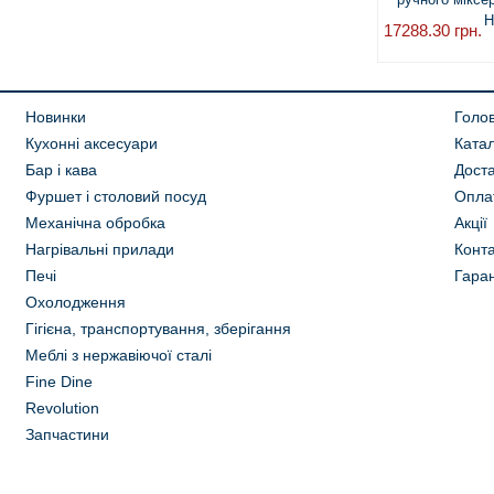
H
17288.30
грн.
Новинки
Голо
Кухонні аксесуари
Ката
Бар і кава
Дост
Фуршет і столовий посуд
Опла
Механічна обробка
Акції
Нагрівальні прилади
Конта
Печі
Гаран
Охолодження
Гігієна, транспортування, зберігання
Меблі з нержавіючої сталі
Fine Dine
Revolution
Запчастини