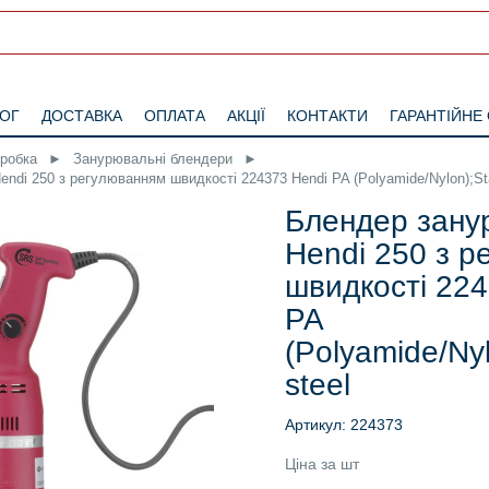
ЛОГ
ДОСТАВКА
ОПЛАТА
АКЦІЇ
КОНТАКТИ
ГАРАНТІЙНЕ
бробка
►
Занурювальні блендери
►
di 250 з регулюванням швидкості 224373 Hendi PA (Polyamide/Nylon);Sta
Блендер зану
Hendi 250 з 
швидкості 224
PA
(Polyamide/Nyl
steel
Артикул: 224373
Ціна за шт