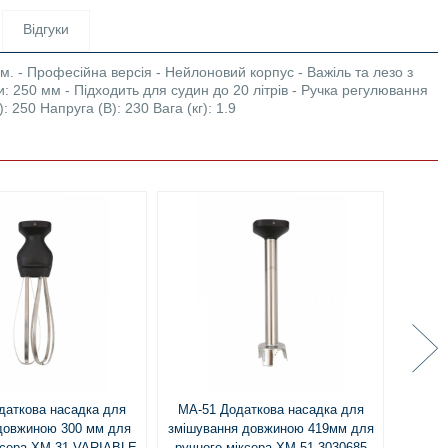
Відгуки
 - Професійна версія - Нейлоновий корпус - Важіль та лезо з
ки: 250 мм - Підходить для судин до 20 літрів - Ручка регулювання
 250 Напруга (В): 230 Вага (кг): 1.9
даткова насадка для
MA-51 Додаткова насадка для
Міксе
довжиною 300 мм для
змішування довжиною 419мм для
змішув
ксера ХМ-31 VARIABLE
ручного міксера XM-51 3030685