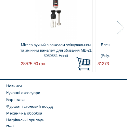
Міксер ручний з важелем змішувальним
Блендер занур
та змінним важелем для збивання МВ-21
вінчиком 
3030634 Hendi
(Polyamide/Nylo
38975.90
грн.
31373.70
грн.
Новинки
Кухонні аксесуари
Бар і кава
Фуршет і столовий посуд
Механічна обробка
Нагрівальні прилади
Печі