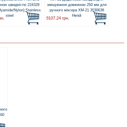
ійною швидкістю 224328
змішування довжиною 250 мм для
збива
lyamide/Nylon);Stainless
ручного міксера XM-21 3030638
ручно
steel
Hendi
рн.
9107.24
грн.
17288.
ного
160
el