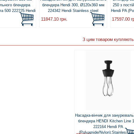
льного блендера
блендера Hendi 300, Ø120x360 мм
250 з пост
 та 500 222225 Hendi
224342 Hendi Stainless steel
Hendi PA (Po
11847.10
грн.
17597.00
г
З цим товаром купляють
Насадка-вінчик для занурюваль
блендера HENDI Kitchen Line 
222164 Hendi PA
(Polyamide/Nylon);Stainless ste