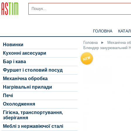
ГОЛОВНА
КАТА
Головна
►
Механічна о
Новинки
Блендер занурювальний HEN
Кухонні аксесуари
Бар і кава
Фуршет і столовий посуд
Механічна обробка
Нагрівальні прилади
Печі
Охолодження
Гігієна, транспортування,
зберігання
Меблі з нержавіючої сталі