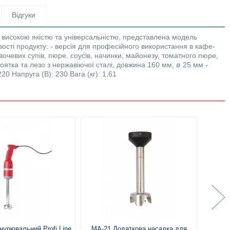
Відгуки
ся високою якістю та універсальністю, представлена модель
ості продукту: - версія для професійного використання в кафе-
очевих супів, пюре, соусів, начинки, майонезу, томатного пюре,
коятка та лезо з нержавіючої сталі, довжина 160 мм, ø 25 мм -
20 Напруга (В): 230 Вага (кг): 1,61
нурювальний Profi Line
MA-21 Додаткова насадка для
ВА-2