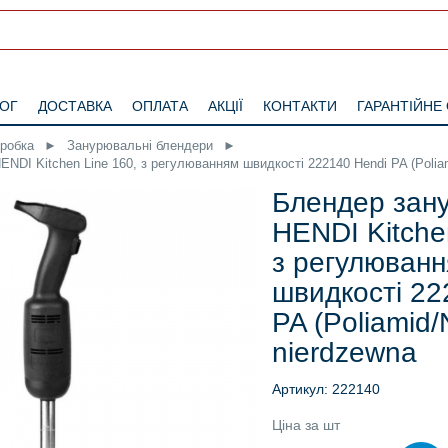
ЛОГ
ДОСТАВКА
ОПЛАТА
АКЦІЇ
КОНТАКТИ
ГАРАНТІЙНЕ
бробка
►
Занурювальні блендери
►
DI Kitchen Line 160, з регулюванням швидкості 222140 Hendi PA (Poliami
Блендер зан
HENDI Kitche
з регулюван
швидкості 22
PA (Poliamid/
nierdzewna
Артикул: 222140
Ціна за шт