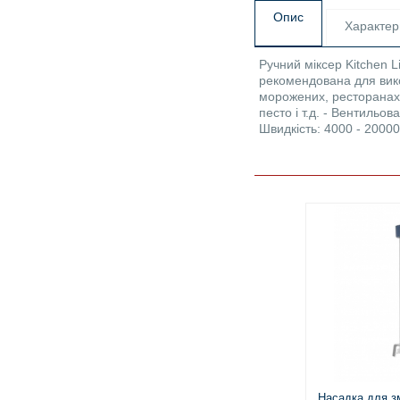
Опис
Характер
Ручний міксер Kitchen L
рекомендована для вико
морожених, ресторанах,
песто і т.д. - Вентильо
Швидкість: 4000 - 20000 
Насадка для з