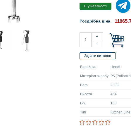
11865.
Роздрібна ціна
Виробник
Hendi
Матеріал виробу
PA (Poliamid
Вага
2.233
Висота
464
GN
160
Тип
Kitchen Line