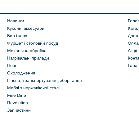
Новинки
Голо
Кухонні аксесуари
Ката
Бар і кава
Дост
Фуршет і столовий посуд
Опла
Механічна обробка
Акції
Нагрівальні прилади
Конта
Печі
Гаран
Охолодження
Гігієна, транспортування, зберігання
Меблі з нержавіючої сталі
Fine Dine
Revolution
Запчастини