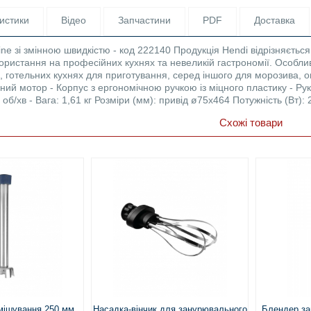
истики
Відео
Запчастини
PDF
Доставка
ine зі змінною швидкістю - код 222140 Продукція Hendi відрізняєть
ристання на професійних кухнях та невеликій гастрономії. Особлив
 готельних кухнях для приготування, серед іншого для морозива, ов
ваний мотор - Корпус з ергономічною ручкою із міцного пластику - Ру
об/хв - Вага: 1,61 кг Розміри (мм): привід ø75x464 Потужність (Вт): 2
Схожі товари
мішування 250 мм
Насадка-вінчик для занурювального
Блендер за