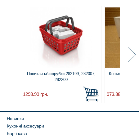
Попихач м'ясорубки 282199, 282007,
Кошик на лід л
282200
1293.90
грн.
973.38
грн.
Новинки
Кухонні аксесуари
Бар і кава