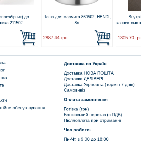
аплезбірник) до
Чаша для мармита 860502, HENDI,
Внутрі
ьника 211502
8л
конвектомат
2887.44
грн.
1305.70
гр
вна
Доставка по Україні
лог
Доставка НОВА ПОШТА
авка
Доставка ДЕЛІВЕРІ
Доставка Укрпошта (термін 7 днів)
та
Самовивіз
Оплата замовлення
кти
тійне обслуговування
Готівка (грн)
Банківський переказ (з ПДВ)
Післяоплата при отриманні
Час роботи:
Пн-Чт, з 9:00 до 18:00