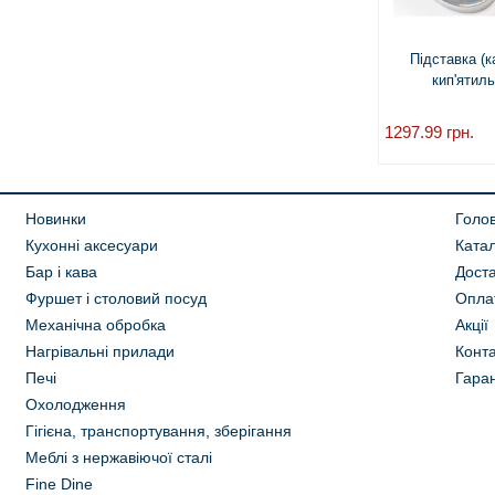
Підставка (к
кип'ятил
1297.99
грн.
Новинки
Голо
Кухонні аксесуари
Ката
Бар і кава
Дост
Фуршет і столовий посуд
Опла
Механічна обробка
Акції
Нагрівальні прилади
Конта
Печі
Гаран
Охолодження
Гігієна, транспортування, зберігання
Меблі з нержавіючої сталі
Fine Dine