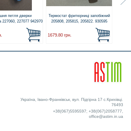
шня петля дверки
Термостат фритюрниці запобіжний
Ванн
а 227060, 227077 942970
205808, 205815, 205822. 930595
кубико
н.
1679.80
грн.
2029.3
Україна
,
Івано-Франківськ
,
вул. Підгірна 17 с.Крихівці.
76493
+38(067)5595597
;
+38(067)2058777
,
office@astim.in.ua