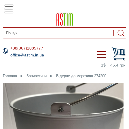
+38(067)2085777
office@astim.in.ua
1$ = 45.4 грн
Головна
►
Запчастини
►
Відерце до морозива 274200