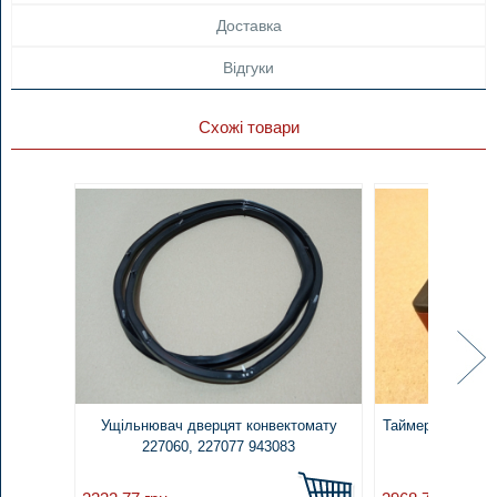
Доставка
Відгуки
Схожі товари
Ущільнювач дверцят конвектомату
Таймер 30 хв. ті
227060, 227077 943083
CZ