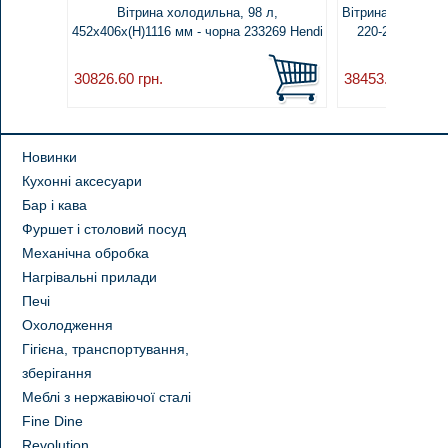
Вітрина холодильна, 98 л,
Вітрина для суші,
452x406x(H)1116 мм - чорна 233269 Hendi
220-240В/190В
274
30826.60
грн.
38453.80
грн.
Новинки
Кухонні аксесуари
Бар і кава
Фуршет і столовий посуд
Механічна обробка
Нагрівальні прилади
Печі
Охолодження
Гігієна, транспортування,
зберігання
Меблі з нержавіючої сталі
Fine Dine
Revolution