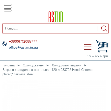
+38(067)2085777
office@astim.in.ua
1$ = 45.4 грн
Головна
►
Охолодження
►
Холодильні вітрини
►
Вітрина холодильна настільна - 120 л 233702 Hendi Chrome-
plated;Stainless steel