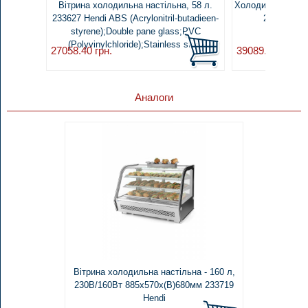
Вітрина холодильна настільна, 58 л.
Холодильна вітри
233627 Hendi ABS (Acrylonitril-butadieen-
233757 Hen
styrene);Double pane glass;PVC
(Polyvinylchloride);Stainless steel
27058.40
грн.
39089.40
грн.
Аналоги
Вітрина холодильна настільна - 160 л,
230В/160Вт 885х570х(В)680мм 233719
Hendi