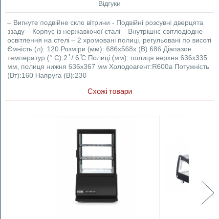
Відгуки
– Вигнуте подвійне скло вітрини - Подвійні розсувні дверцята
ззаду – Корпус із нержавіючої сталі – Внутрішнє світлодіодне
освітлення на стелі – 2 хромовані полиці, регульовані по висоті
Ємність (л): 120 Розміри (мм): 686x568x (В) 686 Діапазон
температур (° C):2 ̊ / 6 ̊C Полиці (мм): полиця верхня 636x335
мм, полиця нижня 636x367 мм Холодоагент:R600a Потужність
(Вт):160 Напруга (В):230
Схожі товари