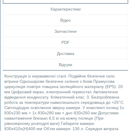
Характеристики
Відео
Запчастини
PDF
Доставка
Відгуки
Конструкція із нержавіючої сталі. Подвійне безпечне скло
вітрини Одношарове безпечне скління з боків Примусова
циркуляція повітря товщина ізоляційного матеріалу (EPS): 20
мм Цифровий екран, електронний термостат. Автоматичне
відведення конденсату. Кліматичний клас: 3. Безпроблемна
робота за температури навколишнього середовища до +25°C.
Світлодіодне освітлення зверху камери. У комплекті полиці 1x
830x230 мм + 1x 830x280 мм + дно 830x260 мм Допустиме
навантаження близько 6,5 кг на кожну полицю (При
рівномірному розподілі ваги) Габарити камери:
830x410x(H)400 мм Об'єм камери: 130 л. Середня витрата