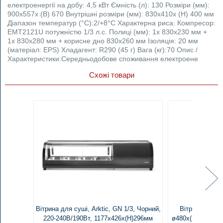
електроенергії на добу: 4,5 кВт Ємність (л): 130 Розміри (мм):
900x557x (В) 670 Внутрішні розміри (мм): 830x410x (H) 400 мм
Діапазон температур (°C):2/+8°С Характерна риса: Компресор:
EMT2121U потужністю 1/3 л.с. Полиці (мм): 1x 830x230 мм +
1x 830x280 мм + корисне дно 830x260 мм Ізоляція: 20 мм
(матеріал: EPS) Хладагент: R290 (45 г) Вага (кг):70 Опис /
Характеристики:Середньодобове споживання електроене
Схожі товари
Вітрина для суші, Arktic, GN 1/3, Чорний,
Вітрина холод
220-240В/190Вт, 1177x426x(H)296мм
ø480x(H)1030 мм 