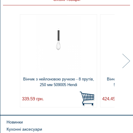
Вінчик з нейлоновою ручкою - 8 прутів,
Вінчик, 12 пру
250 мм 509005 Hendi
511756 Hen
339.59
грн.
424.49
грн.
Новинки
Кухонні аксесуари