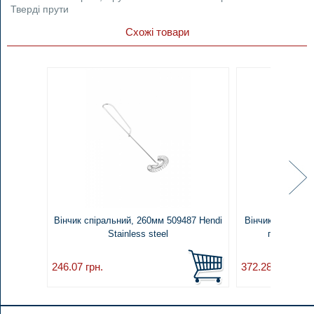
Тверді прути
Схожі товари
Вінчик спіральний, 260мм 509487 Hendi
Вінчик з поліпр
Stainless steel
прутів, 30
246.07
грн.
372.28
грн.