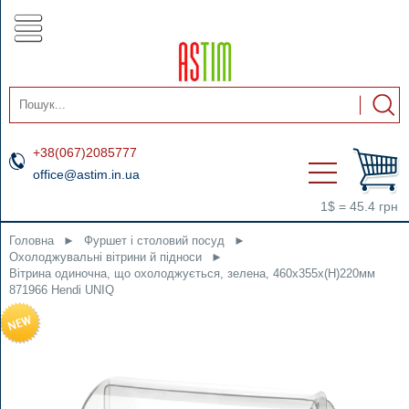
+38(067)2085777
office@astim.in.ua
1$ = 45.4 грн
Головна
►
Фуршет і столовий посуд
►
Охолоджувальні вітрини й підноси
►
Вітрина одиночна, що охолоджується, зелена, 460x355x(H)220мм
871966 Hendi UNIQ