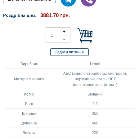
3881.70
грн.
Роздрібна ціна
Виробник
Hendi
АБС (акрилонітрилбутадієнстирол),
Матеріал виробу
нержавіюча сталь, ПЕТ
(поліетилентерефталат)
Колір
Зелений
Вага
3.8
Ширина
355
Довжина
460
Висота
220