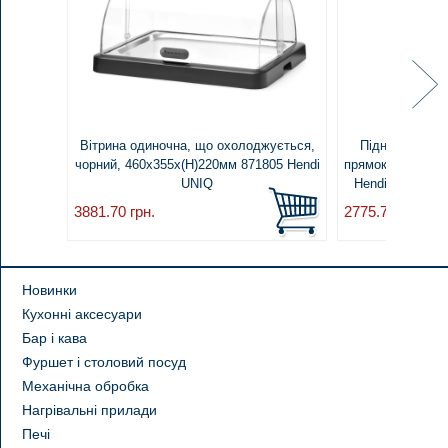
Вітрина одиночна, що охолоджується,
Піднос охолод
чорний, 460x355x(H)220мм 871805 Hendi
прямокутний, 43
UNIQ
Hendi Stainless
3881.70
грн.
2775.76
грн.
Новинки
Кухонні аксесуари
Бар і кава
Фуршет і столовий посуд
Механічна обробка
Нагрівальні прилади
Печі