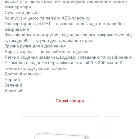
десертів та інших страв, які потребують збереження низької
температури.
Сучасний дизайн
Корпус з міцного та легкого ABS-пластику
Прозора кришка з ПЕТ – дозволяє переглядати страви без
відкривання
Функціональна конструкція: відкидна кришка відкривається під
кутом до 90° – зручно для додавання страв
Зручна ручка для відкривання
Виріз у корпусі – легке виймання підносу
Легке очищення завдяки швидкому складанню та розбиранню
У комплекті: піднос з нержавіючої сталі 400 × 300 мм та 2
гелеві охолоджувальні вставки
Доступні кольори:
Чорний
Зелений
Бежевий
Схожі товари