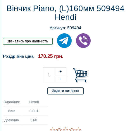
Вінчик Piano, (L)160мм 509494
Hendi
Артикул: 509494
170.25
грн.
Роздрібна ціна
Виробник
Hendi
Вага
0.001
Довжина
160