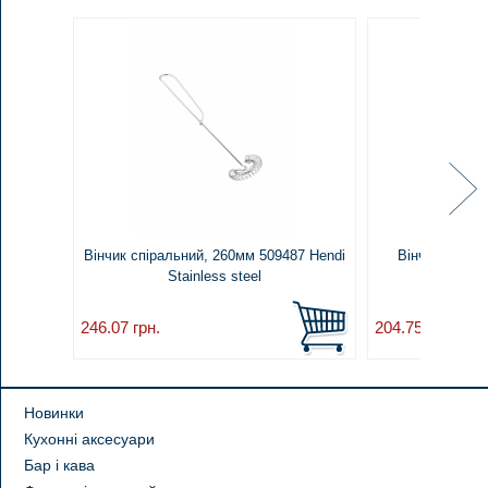
Вінчик спіральний, 260мм 509487 Hendi
Вінчик піано,
Stainless steel
Stai
246.07
грн.
204.75
грн.
Новинки
Кухонні аксесуари
Бар і кава