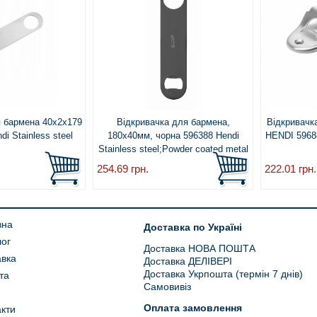
я бармена 40x2x179
Відкривачка для бармена,
Відкривачк
i Stainless steel
180x40мм, чорна 596388 Hendi
HENDI 59688
Stainless steel;Powder coated metal
254.69
грн.
222.01
грн.
вна
Доставка по Україні
лог
Доставка НОВА ПОШТА
авка
Доставка ДЕЛІВЕРІ
Доставка Укрпошта (термін 7 днів)
та
Самовивіз
Оплата замовлення
кти