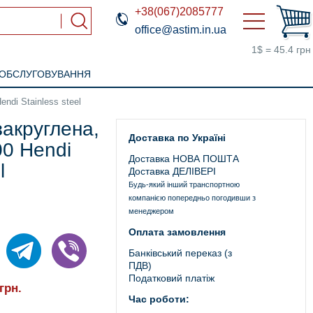
+38(067)2085777
office@astim.in.ua
1$ = 45.4 грн
 ОБСЛУГОВУВАННЯ
ndi Stainless steel
закруглена,
Доставка по Україні
0 Hendi
Доставка НОВА ПОШТА
l
Доставка ДЕЛІВЕРІ
Будь-який інший транспортною
компанією попередньо погодивши з
менеджером
Оплата замовлення
Банківський переказ (з
ПДВ)
Податковий платіж
грн.
Час роботи: