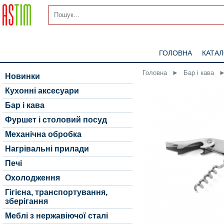
ГОЛОВНА
КАТА
Головна
►
Бар і кава
Новинки
Кухонні аксесуари
Бар і кава
Фуршет і столовий посуд
Механічна обробка
Нагрівальні прилади
Печі
Охолодження
Гігієна, транспортування,
зберігання
Меблі з нержавіючої сталі