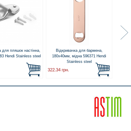
а для пляшок настінна,
Відкривачка для бармена,
Відкрив
3 Hendi Stainless steel
180x40мм, мідна 596371 Hendi
Stainless steel
322.34
грн.
344.59