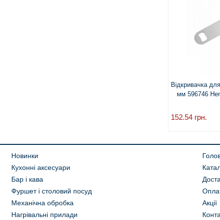
Відкривачка дл
мм 596746 Hend
152.54
грн.
Новинки
Голо
Кухонні аксесуари
Ката
Бар і кава
Дост
Фуршет і столовий посуд
Опла
Механічна обробка
Акції
Нагрівальні прилади
Конта