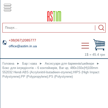
+38(067)2085777
office@astim.in.ua
1$ = 45.4 грн
Головна
►
Бар і кава
►
Аксесуари для барменів/шейкери
►
Бокс для інгредієнтів – 6 контейнерів, Bar up, 480x150x(H)100mm
552032 Hendi ABS (Acrylonitril-butadieen-styrene);HIPS (High Impact
Polystyrene);PP (Polypropylene);PS (Polystyrene)