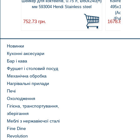
Шейкер для коктейлів, 0.75 л, Ø80x240(H)
Контейнер для і
мм 593004 Hendi Stainless steel
495x160x(H)100
(Acrylonitril-
(Polycarbonat
752.73
грн.
1678.89
грн.
Новинки
Кухонні аксесуари
Бар і кава
Фуршет і столовий посуд
Механічна обробка
Нагрівальні прилади
Печі
Охолодження
Гігієна, транспортування,
зберігання
Меблі з нержавіючої сталі
Fine Dine
Revolution