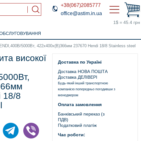
+38(067)2085777
office@astim.in.ua
1$ = 45.4 грн
 ОБСЛУГОВУВАННЯ
HENDI,400В/5000Вт, 422х400х(В)366мм 237670 Hendi 18/8 Stainless steel
ита високої
Доставка по Україні
Доставка НОВА ПОШТА
5000Вт,
Доставка ДЕЛІВЕРІ
Будь-який інший транспортною
366мм
компанією попередньо погодивши з
 18/8
менеджером
l
Оплата замовлення
Банківський переказ (з
ПДВ)
Податковий платіж
Час роботи: