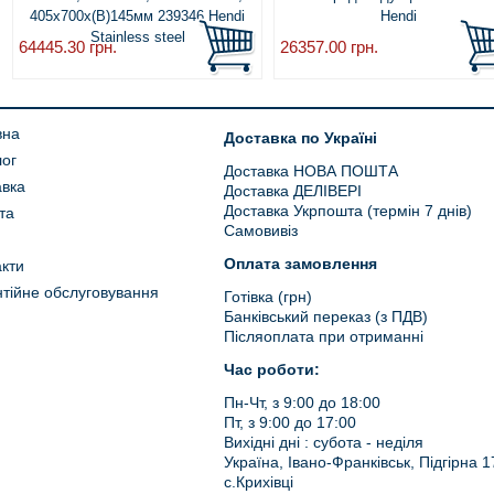
405х700х(В)145мм 239346 Hendi
Hendi
Stainless steel
64445.30
грн.
26357.00
грн.
вна
Доставка по Україні
лог
Доставка НОВА ПОШТА
авка
Доставка ДЕЛІВЕРІ
Доставка Укрпошта (термін 7 днів)
та
Самовивіз
Оплата замовлення
кти
тійне обслуговування
Готівка (грн)
Банківський переказ (з ПДВ)
Післяоплата при отриманні
Час роботи:
Пн-Чт, з 9:00 до 18:00
Пт, з 9:00 до 17:00
Вихідні дні : субота - неділя
Україна, Івано-Франківськ, Підгірна 1
с.Крихівці