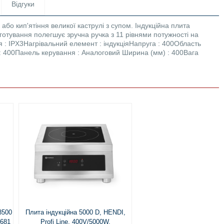
Відгуки
або кип'ятіння великої каструлі з супом. Індукційна плита
отування полегшує зручна ручка з 11 рівнями потужності на
 : IPX3Нагрівальний елемент : індукціяНапруга : 400Область
 : 400Панель керування : Аналоговий Ширина (мм) : 400Вага
3500
Плита індукційна 5000 D, HENDI,
9681
Profi Line, 400V/5000W,