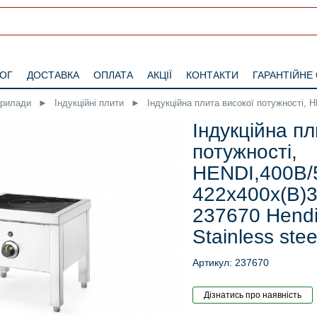
ЛОГ
ДОСТАВКА
ОПЛАТА
АКЦІЇ
КОНТАКТИ
ГАРАНТІЙНЕ
прилади
►
Індукційні плити
►
Індукційна плита високої потужності, 
Індукційна пл
потужності,
HENDI,400В/
422х400х(В)
237670 Hendi
Stainless stee
Артикул: 237670