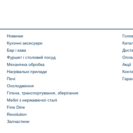
Новинки
Голо
Кухонні аксесуари
Ката
Бар і кава
Дост
Фуршет і столовий посуд
Опла
Механічна обробка
Акції
Нагрівальні прилади
Конта
Печі
Гаран
Охолодження
Гігієна, транспортування, зберігання
Меблі з нержавіючої сталі
Fine Dine
Revolution
Запчастини