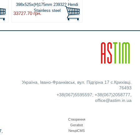
398x525x(H)175mm 239322 Hendi
Stainless steel
33727.70
грн.
Україна
,
Івано-Франківськ
,
вул. Підгірна 17 с.Крихівці.
76493
+38(067)5595597
;
+38(067)2058777
,
office@astim.in.ua
Створення
Gerabot
7,
NespiCMS