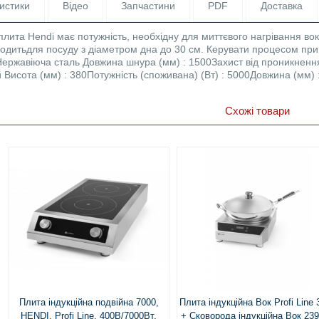
истики
Відео
Запчастини
PDF
Доставка
лита Hendi має потужність, необхідну для миттєвого нагрівання вок 
ходитьдля посуду з діаметром дна до 30 см. Керувати процесом приг
 Нержавіюча сталь Довжина шнура (мм) : 1500Захист від проникнення
й Висота (мм) : 380Потужність (споживана) (Вт) : 5000Довжина (мм)
Схожі товари
Плита індукційна подвійна 7000,
Плита індукційна Вок Profi Line 
HENDI, Profi Line, 400В/7000Вт,
+ Сковорода індукційна Вок 23