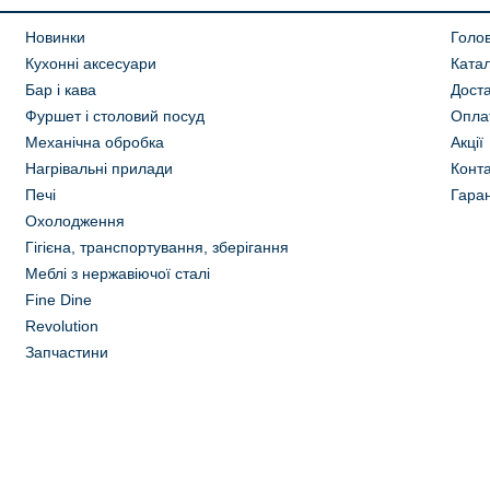
Новинки
Голо
Кухонні аксесуари
Ката
Бар і кава
Дост
Фуршет і столовий посуд
Опла
Механічна обробка
Акції
Нагрівальні прилади
Конта
Печі
Гаран
Охолодження
Гігієна, транспортування, зберігання
Меблі з нержавіючої сталі
Fine Dine
Revolution
Запчастини