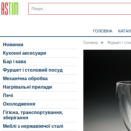
ГОЛОВНА
КАТА
Головна
►
Фуршет і сто
Новинки
Кухонні аксесуари
Бар і кава
Фуршет і столовий посуд
Механічна обробка
Нагрівальні прилади
Печі
Охолодження
Гігієна, транспортування,
зберігання
Меблі з нержавіючої сталі