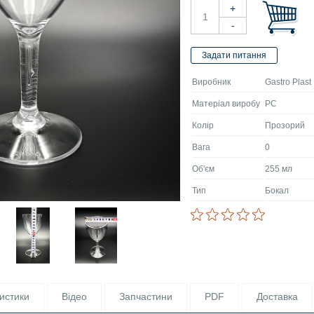
Виробник
Gastro Plast
Матеріал виробу
PC
Колір
Прозорий
Вага
0
Об'єм
255 мл
Тип
Бокал
истики
Відео
Запчастини
PDF
Доставка