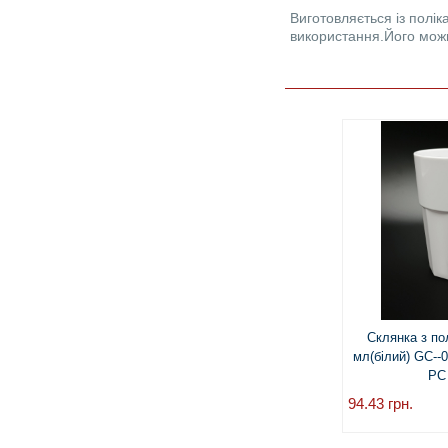
Виготовляється із полік
використання.Його можн
Склянка з по
мл(білий) GC--
PC
94.43
грн.