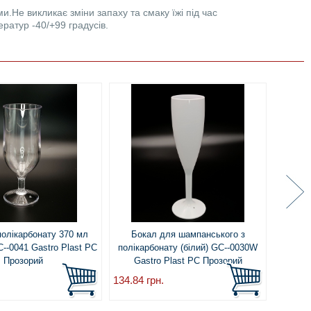
.Не викликає зміни запаху та смаку їжі під час
атур -40/+99 градусів.
полікарбонату 370 мл
Бокал для шампанського з
Склянк
--0041 Gastro Plast PC
полікарбонату (білий) GC--0030W
(Long D
Прозорий
Gastro Plast PC Прозорий
134.84
грн.
82.17
г