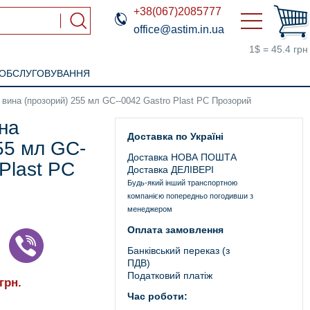
+38(067)2085777
office@astim.in.ua
1$ = 45.4 грн
 ОБСЛУГОВУВАННЯ
вина (прозорий) 255 мл GC--0042 Gastro Plast PC Прозорий
на
Доставка по Україні
55 мл GC-
Доставка НОВА ПОШТА
Plast PC
Доставка ДЕЛІВЕРІ
Будь-який інший транспортною
компанією попередньо погодивши з
менеджером
Оплата замовлення
Банківський переказ (з
ПДВ)
Податковий платіж
грн.
Час роботи: