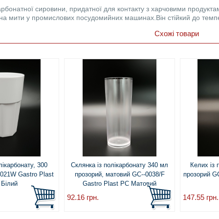
арбонатної сировини, придатної для контакту з харчовими продуктами
а мити у промислових посудомийних машинах.Він стійкий до темпер
Схожі товари
лікарбонату, 300
Склянка із полікарбонату 340 мл
Келих із 
0021W Gastro Plast
прозорий, матовий GC--0038/F
прозорий GC
 Білий
Gastro Plast PC Матовий
92.16
грн.
147.55
грн.