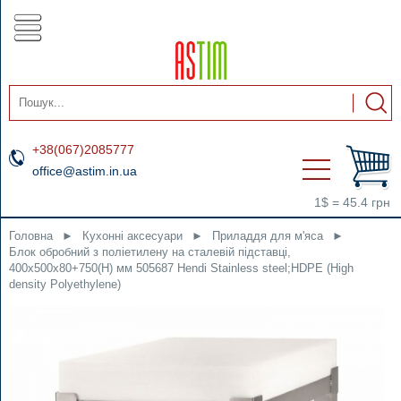
+38(067)2085777
office@astim.in.ua
1$ = 45.4 грн
Головна
►
Кухонні аксесуари
►
Приладдя для м'яса
►
Блок обробний з поліетилену на сталевій підставці,
400x500x80+750(H) мм 505687 Hendi Stainless steel;HDPE (High
density Polyethylene)