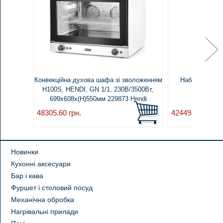
Конвекційна духова шафа зі зволоженням
Набір для шт
H100S, HENDI, GN 1/1, 230В/3500Вт,
Tecnoek
699x608x(H)550мм 229873 Hendi
48305.60
грн.
42449.00
грн.
Новинки
Кухонні аксесуари
Бар і кава
Фуршет і столовий посуд
Механічна обробка
Нагрівальні прилади