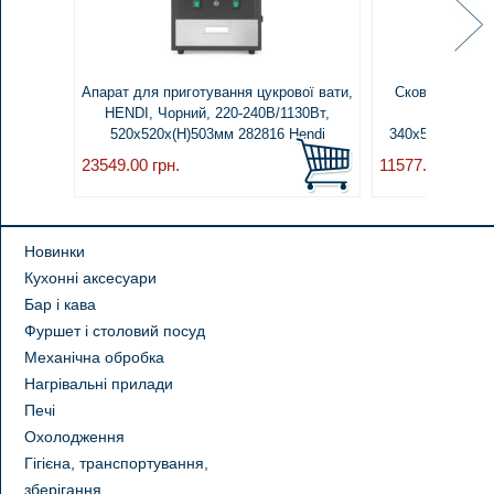
Апарат для приготування цукрової вати,
Сковорода газ
HENDI, Чорний, 220-240В/1130Вт,
GN1/1 - на
520x520x(H)503мм 282816 Hendi
340x540x300(H)
Stai
23549.00
грн.
11577.00
грн.
Новинки
Кухонні аксесуари
Бар і кава
Фуршет і столовий посуд
Механічна обробка
Нагрівальні прилади
Печі
Охолодження
Гігієна, транспортування,
зберігання